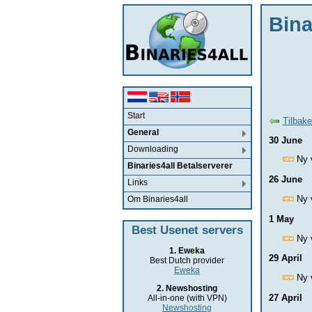
Bina
Start
Tilbake
General
30 June
Downloading
Ny 
Binaries4all Betalserverer
26 June
Links
Ny 
Om Binaries4all
1 May
Best Usenet servers
Ny 
1. Eweka
29 April
Best Dutch provider
Eweka
Ny 
2. Newshosting
27 April
All-in-one (with VPN)
Newshosting